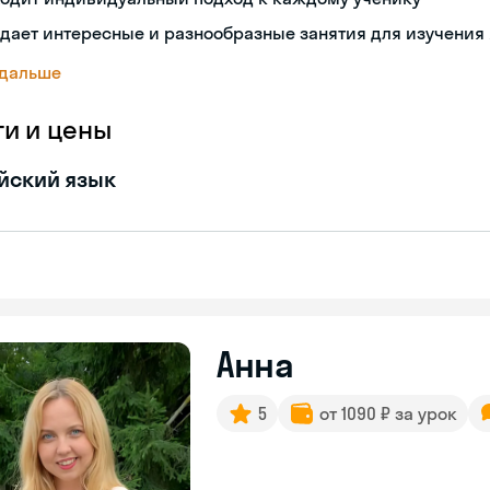
дает интересные и разнообразные занятия для изучения
 дальше
ги и цены
йский язык
Анна
5
от 1090 ₽ за урок