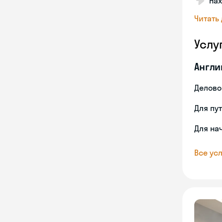
На
Читать
Услу
Англи
Делово
Для пу
Для на
Все усл