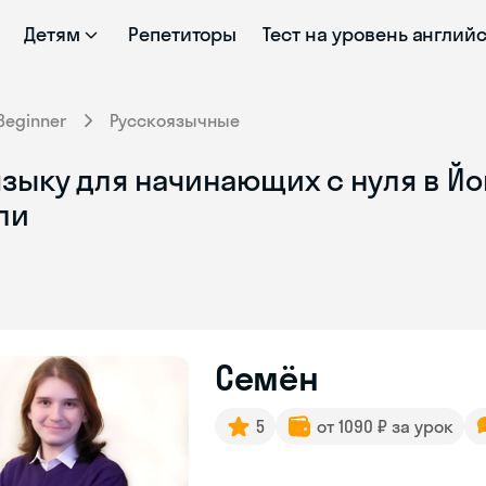
Детям
Репетиторы
Тест на уровень англий
Beginner
Русскоязычные
зыку для начинающих с нуля в Йо
ли
Семён
5
от 1090 ₽ за урок