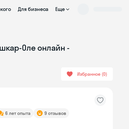
ского
Для бизнеса
Еще
шкар-Оле онлайн -
Избранное
0
6 лет опыта
9 отзывов