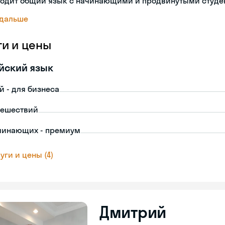
ходит общий язык с начинающими и продвинутыми студе
 дальше
ги и цены
йский язык
й - для бизнеса
тешествий
чинающих - премиум
уги и цены (4)
Дмитрий