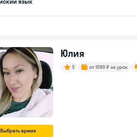
йский язык
Юлия
5
от 1090 ₽ за урок
Выбрать время