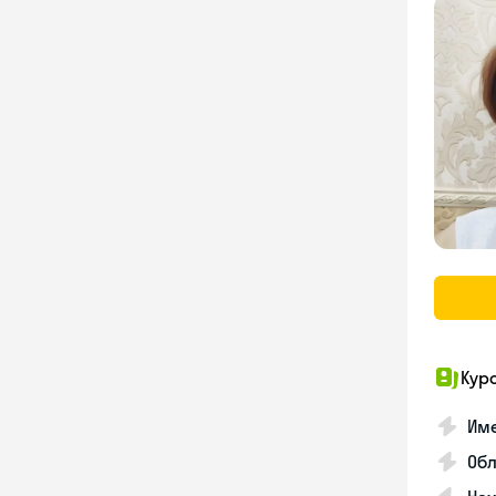
Кур
Име
Об