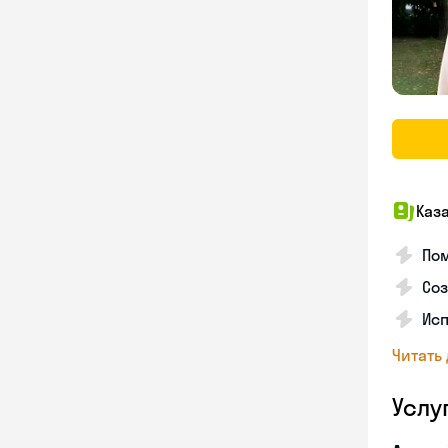
Каз
Пом
Соз
Ис
Читать
Услу