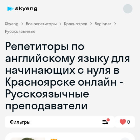
Skyeng
Все репетиторы
Красноярск
Beginner
Русскоязычные
Репетиторы по
английскому языку для
начинающих с нуля в
Красноярске онлайн -
Skyeng Chat
online
Русскоязычные
преподаватели
Фильтры
0