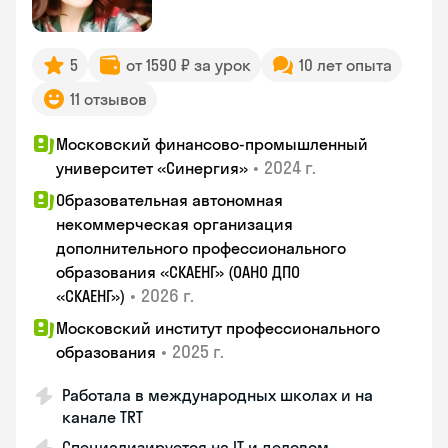
5
от 1590 ₽ за урок
10 лет опыта
11 отзывов
Московский финансово-промышленный
•
2024 г.
университет «Синергия»
Образовательная автономная
некоммерческая организация
дополнительного профессионального
образования «СКАЕНГ» (ОАНО ДПО
•
2026 г.
«СКАЕНГ»)
Московский институт профессионального
•
2025 г.
образования
Работала в международных школах и на
канале TRT
Специализируется на IT и деловом