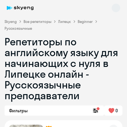
Skyeng
Все репетиторы
Липецк
Beginner
Русскоязычные
Репетиторы по
английскому языку для
начинающих с нуля в
Липецке онлайн -
Skyeng Chat
online
Русскоязычные
преподаватели
Фильтры
0