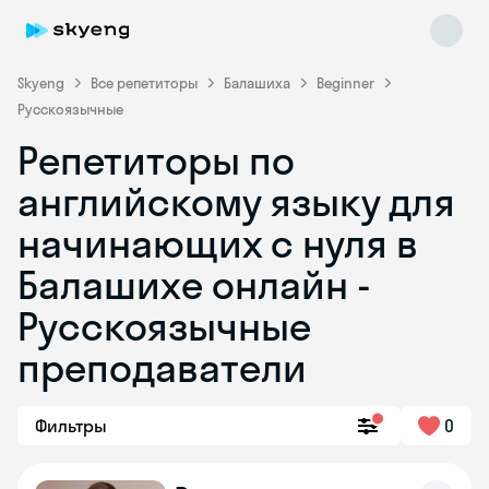
Skyeng
Все репетиторы
Балашиха
Beginner
Русскоязычные
Репетиторы по
английскому языку для
начинающих с нуля в
Балашихе онлайн -
Skyeng Chat
online
Русскоязычные
преподаватели
Фильтры
0