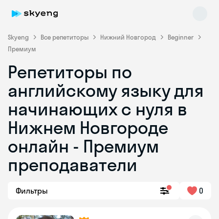
Skyeng
Все репетиторы
Нижний Новгород
Beginner
Премиум
Репетиторы по
английскому языку для
начинающих с нуля в
Нижнем Новгороде
Skyeng Chat
online
онлайн - Премиум
преподаватели
Фильтры
0