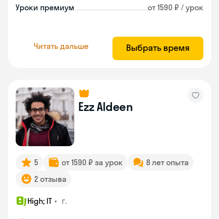
Уроки премиум
от 1590 ₽ / урок
Читать дальше
Выбрать время
Ezz Aldeen
5
от 1590 ₽ за урок
8 лет опыта
2 отзыва
•
г.
High; IT