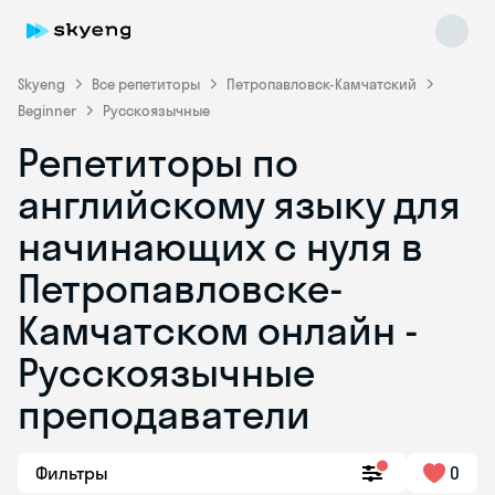
Skyeng
Все репетиторы
Петропавловск-Камчатский
Beginner
Русскоязычные
Репетиторы по
английскому языку для
начинающих с нуля в
Петропавловске-
Skyeng Chat
online
Камчатском онлайн -
Русскоязычные
преподаватели
Фильтры
0