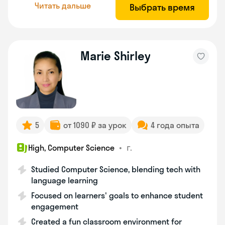
Читать дальше
Выбрать время
Marie Shirley
5
от 1090 ₽ за урок
4 года опыта
•
г.
High, Computer Science
Studied Computer Science, blending tech with
language learning
Focused on learners' goals to enhance student
engagement
Created a fun classroom environment for