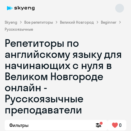
Skyeng
Все репетиторы
Великий Новгород
Beginner
Русскоязычные
Репетиторы по
английскому языку для
начинающих с нуля в
Великом Новгороде
Skyeng Chat
online
онлайн -
Русскоязычные
преподаватели
Фильтры
0