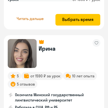
Читать дальше
Выбрать время
Ирина
5
от 1590 ₽ за урок
10 лет опыта
5 отзывов
Окончила Минский государственный
лингвистический университет
Работала в США, РФ и РБ