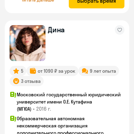
Выбрать время
Дина
5
от 1090 ₽ за урок
9 лет опыта
3 отзыва
Московский государственный юридический
университет имени О.Е. Кутафина
•
2016 г.
(МГЮА)
Образовательная автономная
некоммерческая организация
дополнительного профессионального