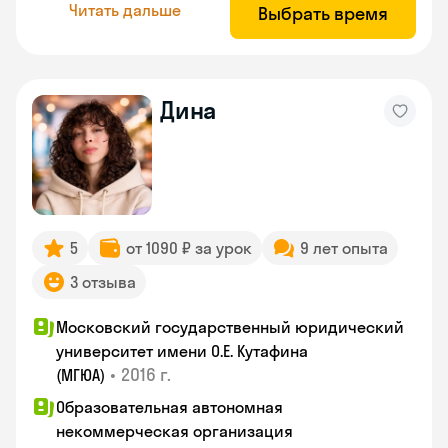
Читать дальше
Выбрать время
Дина
5
от 1090 ₽ за урок
9 лет опыта
3 отзыва
Московский государственный юридический
университет имени О.Е. Кутафина
•
2016 г.
(МГЮА)
Образовательная автономная
некоммерческая организация