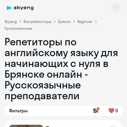
Skyeng
Все репетиторы
Брянск
Beginner
Русскоязычные
Репетиторы по
английскому языку для
начинающих с нуля в
Брянске онлайн -
Skyeng Chat
online
Русскоязычные
преподаватели
Фильтры
0