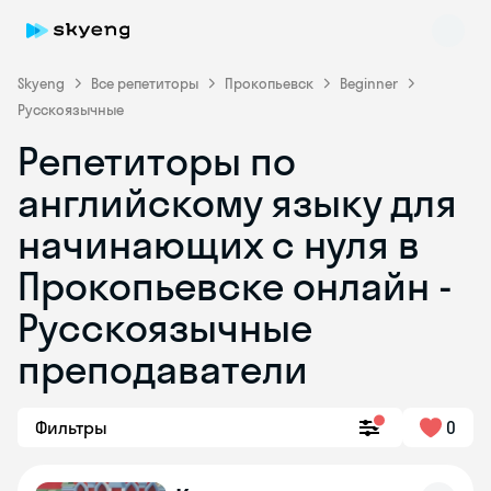
Skyeng
Все репетиторы
Прокопьевск
Beginner
Русскоязычные
Репетиторы по
английскому языку для
начинающих с нуля в
Прокопьевске онлайн -
Skyeng Chat
online
Русскоязычные
преподаватели
Фильтры
0