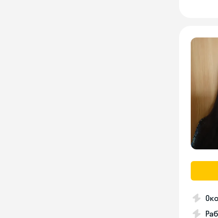
Око
Раб