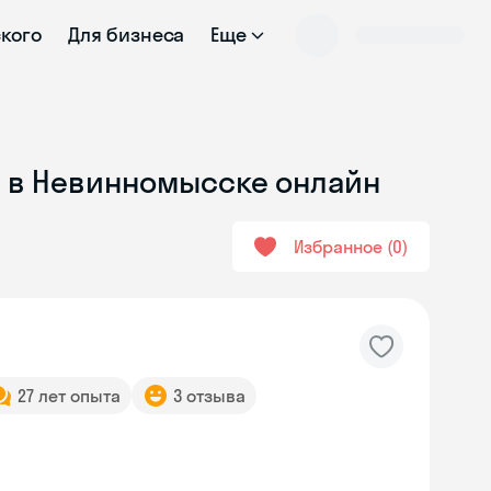
ского
Для бизнеса
Еще
м в Невинномысске онлайн
Избранное
0
27 лет опыта
3 отзыва