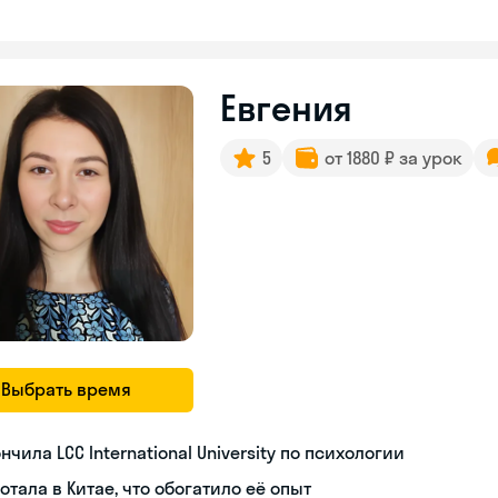
Евгения
5
от 1880 ₽ за урок
Выбрать время
нчила LCC International University по психологии
отала в Китае, что обогатило её опыт