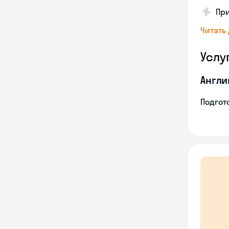
Пр
Читать
Услу
Англи
Подгото