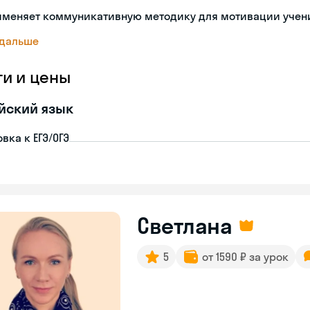
именяет коммуникативную методику для мотивации учен
 дальше
ги и цены
йский язык
вка к ЕГЭ/ОГЭ
Светлана
5
от 1590 ₽ за урок