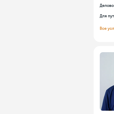
Делово
Для пу
Все усл