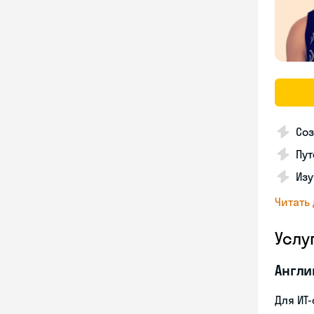
Соз
Пут
Изу
Читать
Услу
Англи
Для ИТ