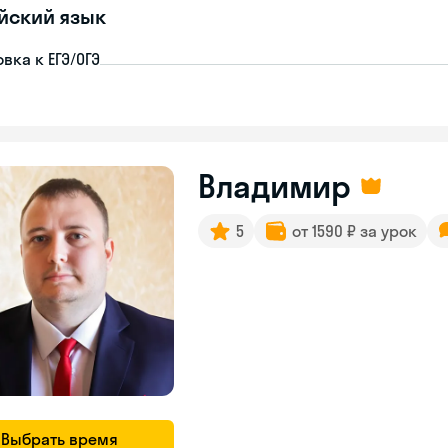
йский язык
вка к ЕГЭ/ОГЭ
Владимир
5
от 1590 ₽ за урок
Выбрать время