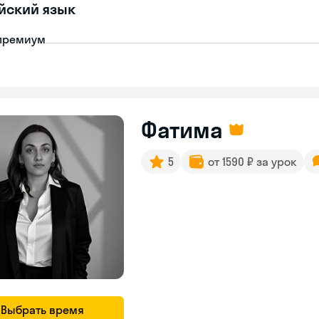
йский язык
премиум
Фатима
5
от 1590 ₽ за урок
Выбрать время