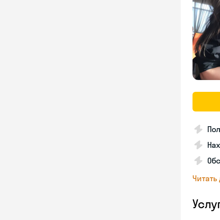
По
На
Обс
Читать
Услу