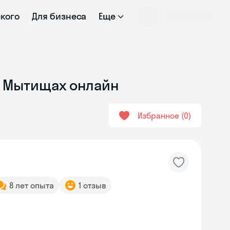
ского
Для бизнеса
Еще
в Мытищах онлайн
Избранное
0
8 лет опыта
1 отзыв