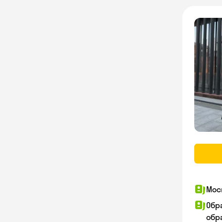
Мос
Обр
обра