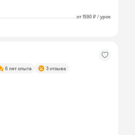
от 1590 ₽ / урок
6 лет опыта
3 отзыва
Skyeng Chat
online