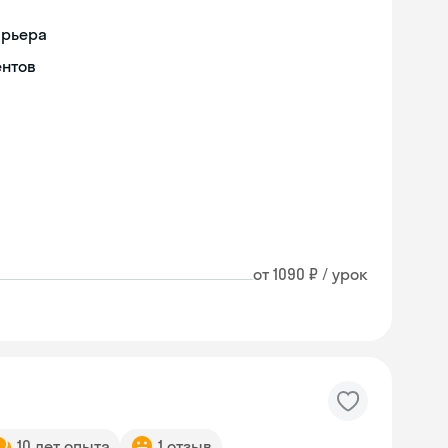
арьера
ентов
от 1090 ₽ / урок
10 лет опыта
1 отзыв