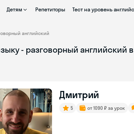
Детям
Репетиторы
Тест на уровень англий
говорный английский
языку - разговорный английский 
Дмитрий
5
от 1090 ₽ за урок