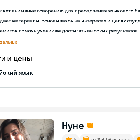
еляет внимание говорению для преодоления языкового б
дает материалы, основываясь на интересах и целях студ
емится помочь ученикам достигать высоких результатов
 дальше
ги и цены
йский язык
Нуне
5
от 1590 ₽ за урок