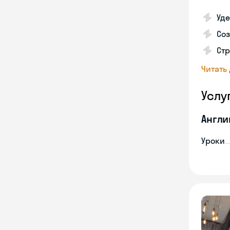
Уд
Соз
Стр
Читать
Услу
Англи
Уроки