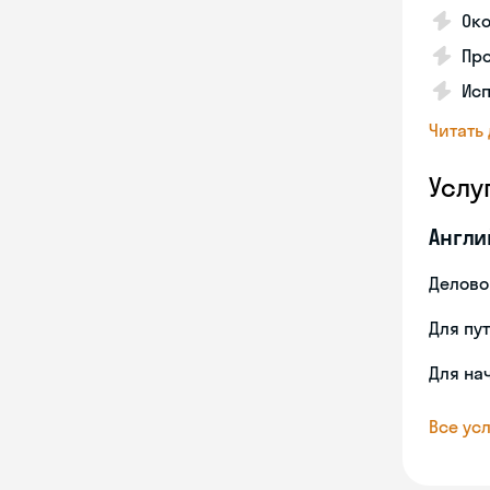
Око
Про
Исп
Читать
Услу
Англи
Делово
Для пу
Для на
Все усл