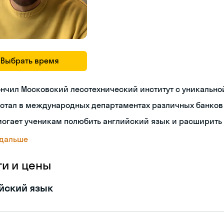
Выбрать время
нчил Московский лесотехнический институт с уникальн
ботал в международных департаментах различных банков
огает ученикам полюбить английский язык и расширить
 дальше
ги и цены
йский язык