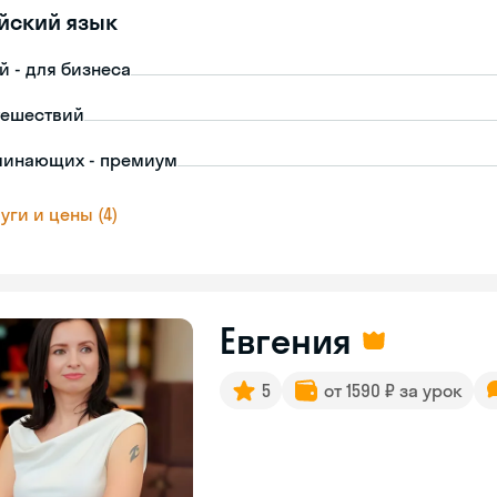
йский язык
й - для бизнеса
тешествий
чинающих - премиум
уги и цены (4)
Евгения
5
от 1590 ₽ за урок