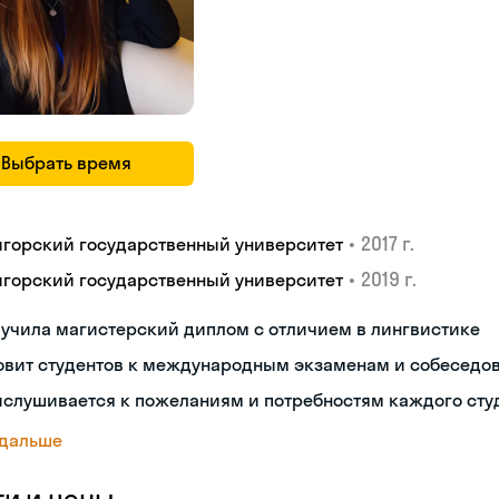
Выбрать время
•
2017 г.
игорский государственный университет
•
2019 г.
игорский государственный университет
учила магистерский диплом с отличием в лингвистике
товит студентов к международным экзаменам и собеседо
ислушивается к пожеланиям и потребностям каждого сту
 дальше
ги и цены