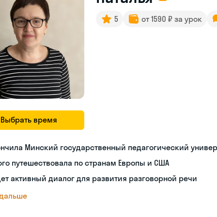
5
от 1590 ₽ за урок
Выбрать время
ончила Минский государственный педагогический универ
го путешествовала по странам Европы и США
ет активный диалог для развития разговорной речи
 дальше