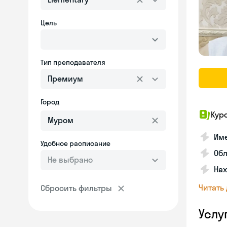
Цель
Тип преподавателя
Премиум
Город
Кур
Име
Удобное расписание
Об
Не выбрано
На
Читать
Сбросить фильтры
Услу