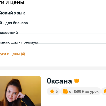
ги и цены
йский язык
й - для бизнеса
тешествий
чинающих - премиум
уги и цены (4)
Оксана
5
от 1590 ₽ за урок