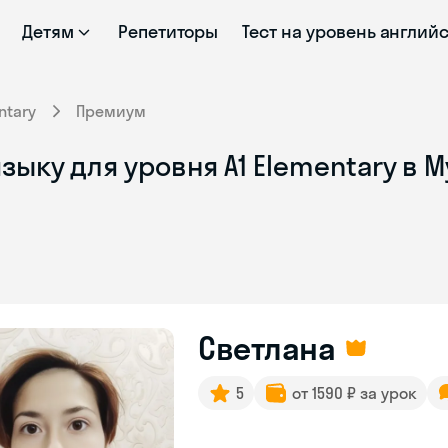
Детям
Репетиторы
Тест на уровень англий
ntary
Премиум
зыку для уровня A1 Elementary в 
Светлана
5
от 1590 ₽ за урок