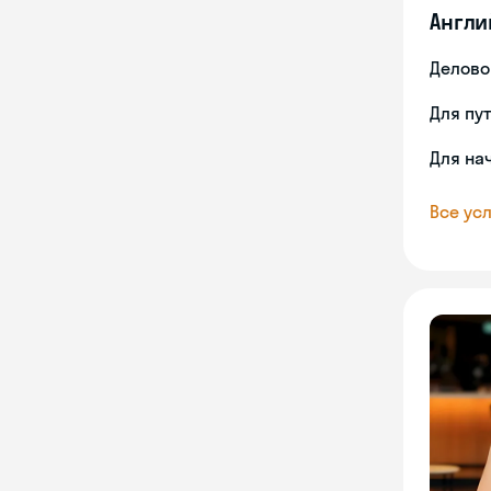
Англи
Делово
Для пу
Для на
Все усл