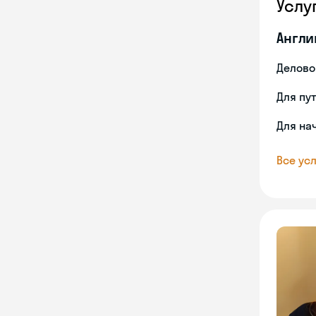
Услу
Англи
Делово
Для пу
Для на
Все усл