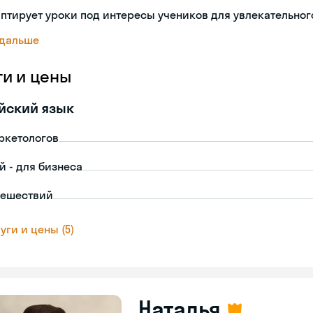
птирует уроки под интересы учеников для увлекательног
 дальше
ги и цены
йский язык
ркетологов
й - для бизнеса
тешествий
уги и цены (5)
Наталья