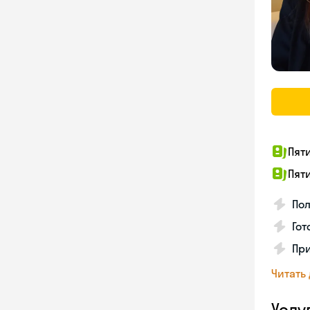
Пят
Пят
Пол
Го
Пр
Читать
Услу