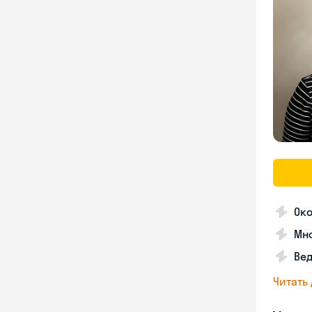
Ок
Мно
Вед
Читать