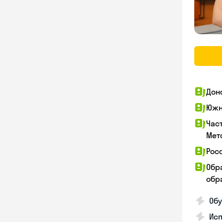
Дон
Южн
Час
Мет
Рос
Обр
обра
Обу
Ис