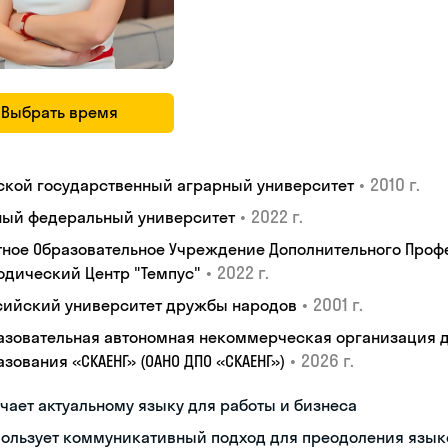
Выбрать время
•
2010 г.
ской государственный аграрный университет
•
2022 г.
ый федеральный университет
тное Образовательное Учреждение Дополнительного Проф
•
2022 г.
одический Центр "Темпус"
•
2001 г.
сийский университет дружбы народов
азовательная автономная некоммерческая организация 
•
2026 г.
зования «СКАЕНГ» (ОАНО ДПО «СКАЕНГ»)
чает актуальному языку для работы и бизнеса
пользует коммуникативный подход для преодоления язык