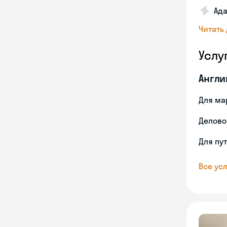
Ада
Читать
Услу
Англи
Для ма
Делово
Для пу
Все усл