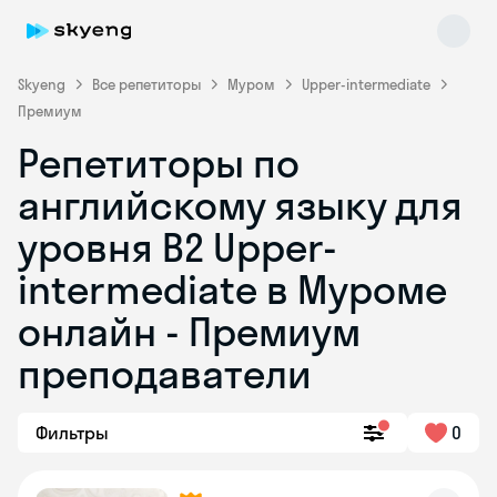
Skyeng
Все репетиторы
Муром
Upper-intermediate
Премиум
Репетиторы по
английскому языку для
уровня B2 Upper-
intermediate в Муроме
Skyeng Chat
online
онлайн - Премиум
преподаватели
Фильтры
0