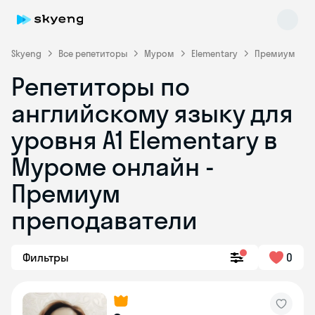
Skyeng
Все репетиторы
Муром
Elementary
Премиум
Репетиторы по
английскому языку для
уровня A1 Elementary в
Муроме онлайн -
Премиум
Skyeng Chat
online
преподаватели
Фильтры
0