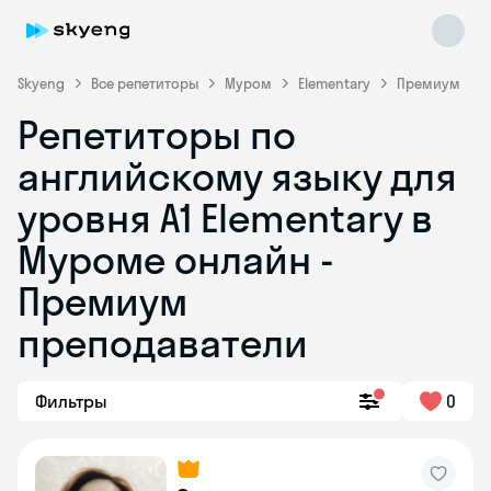
Skyeng
Все репетиторы
Муром
Elementary
Премиум
Репетиторы по
английскому языку для
уровня A1 Elementary в
Муроме онлайн -
Премиум
Skyeng Chat
online
преподаватели
Фильтры
0