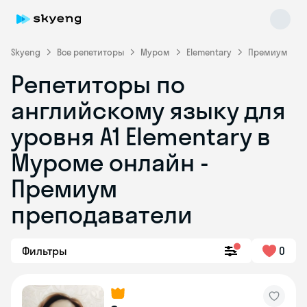
Skyeng
Все репетиторы
Муром
Elementary
Премиум
Репетиторы по
английскому языку для
уровня A1 Elementary в
Муроме онлайн -
Премиум
Skyeng Chat
online
преподаватели
Фильтры
0