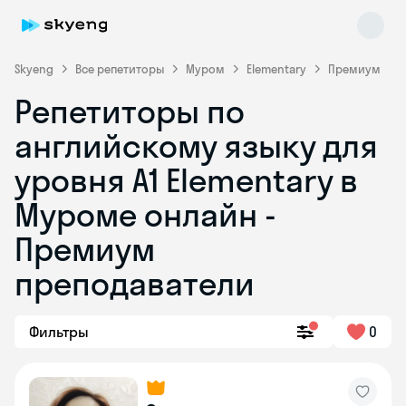
Skyeng
Все репетиторы
Муром
Elementary
Премиум
Репетиторы по
английскому языку для
уровня A1 Elementary в
Муроме онлайн -
Премиум
Skyeng Chat
online
преподаватели
Фильтры
0