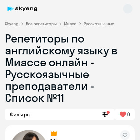
Skyeng
Все репетиторы
Миасс
Русскоязычные
Репетиторы по
английскому языку в
Миассе онлайн -
Русскоязычные
преподаватели -
Skyeng Chat
online
Список №11
Фильтры
0