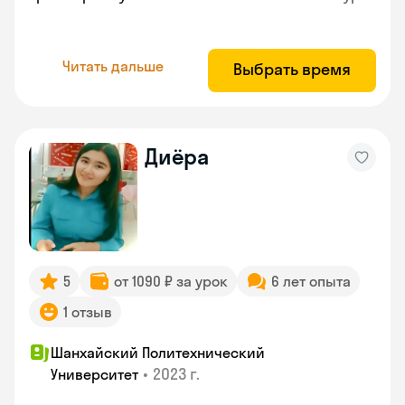
Читать дальше
Выбрать время
Диёра
5
от 1090 ₽ за урок
6 лет опыта
1 отзыв
Шанхайский Политехнический
•
2023 г.
Университет