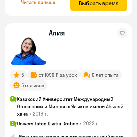
Читать дальше
Выбрать время
Алия
5
от 1090 ₽ за урок
6 лет опыта
5 отзывов
Казахский Университет Международный
Отношений и Мировых Языков имени Абылай
•
2019 г.
хана
•
2022 г.
Universitatea Divitia Gratiae
Изучила внутреннюю структуру английского