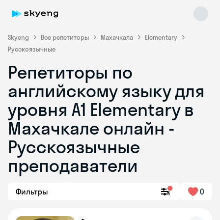
Skyeng
Все репетиторы
Махачкала
Elementary
Русскоязычные
Репетиторы по
английскому языку для
уровня A1 Elementary в
Махачкале онлайн -
Skyeng Chat
online
Русскоязычные
преподаватели
Фильтры
0