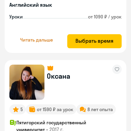
Английский язык
Уроки
от 1090 ₽ / урок
Читать дальше
Выбрать время
Оксана
5
от 1590 ₽ за урок
8 лет опыта
Пятигорский государственный
•
2017 г.
университет