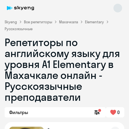
Skyeng
Все репетиторы
Махачкала
Elementary
Русскоязычные
Репетиторы по
английскому языку для
уровня A1 Elementary в
Махачкале онлайн -
Skyeng Chat
online
Русскоязычные
преподаватели
Фильтры
0