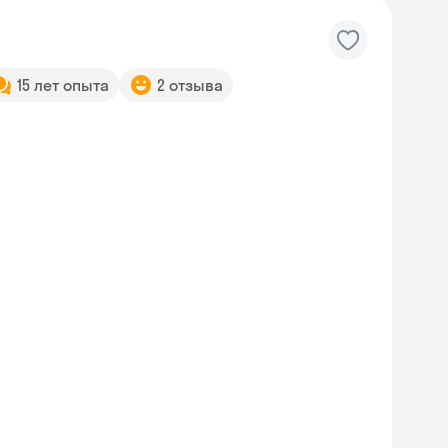
15 лет опыта
2 отзыва
Skyeng Chat
online