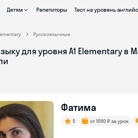
Детям
Репетиторы
Тест на уровень англий
lementary
Русскоязычные
ыку для уровня A1 Elementary в М
ли
Фатима
5
от 1090 ₽ за урок