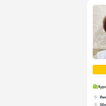
Кур
Име
Об