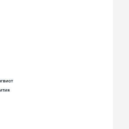
нгвист
ития