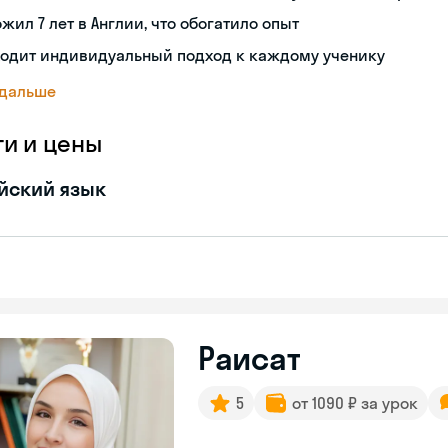
жил 7 лет в Англии, что обогатило опыт
ходит индивидуальный подход к каждому ученику
 дальше
ги и цены
йский язык
Раисат
5
от 1090 ₽ за урок