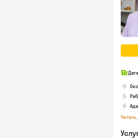
Даг
Око
Раб
Ад
Читать
Услу