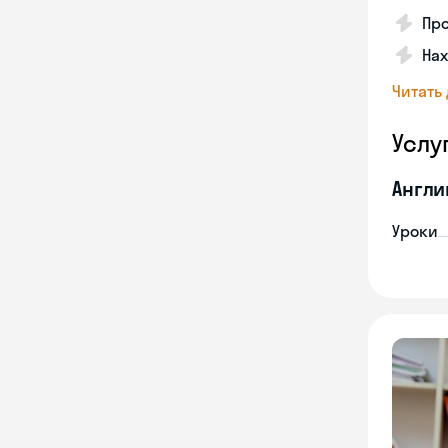
Про
На
Читать
Услу
Англи
Уроки