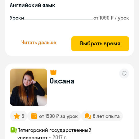
Английский язык
Уроки
от 1090 ₽ / урок
Читать дальше
Выбрать время
Оксана
5
от 1590 ₽ за урок
8 лет опыта
Пятигорский государственный
•
2017 г.
университет