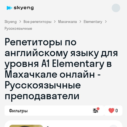
Skyeng
Все репетиторы
Махачкала
Elementary
Русскоязычные
Репетиторы по
английскому языку для
уровня A1 Elementary в
Махачкале онлайн -
Skyeng Chat
online
Русскоязычные
преподаватели
Фильтры
0