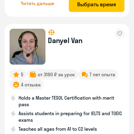
Читать дальше
Выбрать время
Danyel Van
5
от 3190 ₽ за урок
7 лет опыта
4 отзыва
Holds a Master TESOL Certification with merit
pass
Assists students in preparing for IELTS and TOEIC
exams
Teaches all ages from A1 to C2 levels