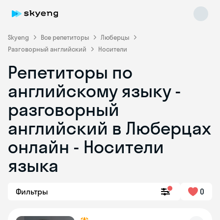
Skyeng
Все репетиторы
Люберцы
Разговорный английский
Носители
Репетиторы по
английскому языку -
разговорный
английский в Люберцах
Skyeng Chat
online
онлайн - Носители
языка
Фильтры
0