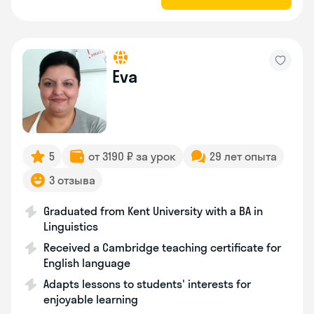
Eva
5
от 3190 ₽ за урок
29 лет опыта
3 отзыва
Graduated from Kent University with a BA in
Linguistics
Received a Cambridge teaching certificate for
English language
Adapts lessons to students' interests for
enjoyable learning