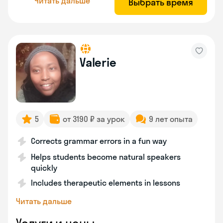
Читать дальше
Выбрать время
Valerie
5
от 3190 ₽ за урок
9 лет опыта
Corrects grammar errors in a fun way
Helps students become natural speakers
quickly
Includes therapeutic elements in lessons
Читать дальше