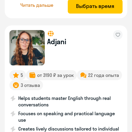
Читать дальше
Выбрать время
Adjani
5
от 3190 ₽ за урок
22 года опыта
3 отзыва
Helps students master English through real
conversations
Focuses on speaking and practical language
use
Creates lively discussions tailored to individual