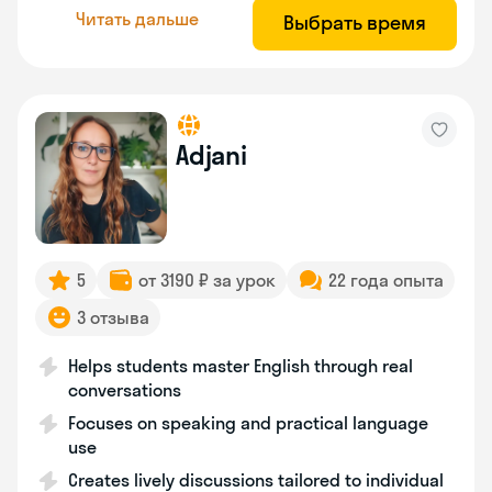
Читать дальше
Выбрать время
Adjani
5
от 3190 ₽ за урок
22 года опыта
3 отзыва
Helps students master English through real
conversations
Focuses on speaking and practical language
use
Creates lively discussions tailored to individual