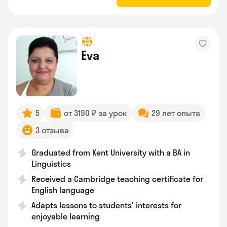
Eva
5
от 3190 ₽ за урок
29 лет опыта
3 отзыва
Graduated from Kent University with a BA in
Linguistics
Received a Cambridge teaching certificate for
English language
Adapts lessons to students' interests for
enjoyable learning