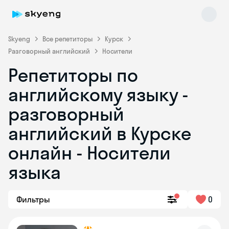
Skyeng
Все репетиторы
Курск
Разговорный английский
Носители
Репетиторы по
английскому языку -
разговорный
английский в Курске
Skyeng Chat
online
онлайн - Носители
языка
Фильтры
0