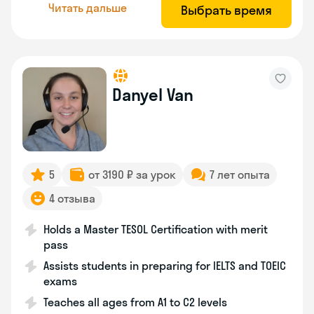
Читать дальше
Выбрать время
Danyel Van
5
от 3190 ₽ за урок
7 лет опыта
4 отзыва
Holds a Master TESOL Certification with merit
pass
Assists students in preparing for IELTS and TOEIC
exams
Teaches all ages from A1 to C2 levels