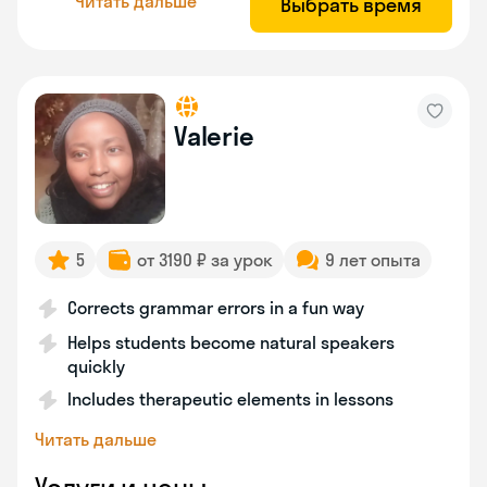
Читать дальше
Выбрать время
Valerie
5
от 3190 ₽ за урок
9 лет опыта
Corrects grammar errors in a fun way
Helps students become natural speakers
quickly
Includes therapeutic elements in lessons
Читать дальше