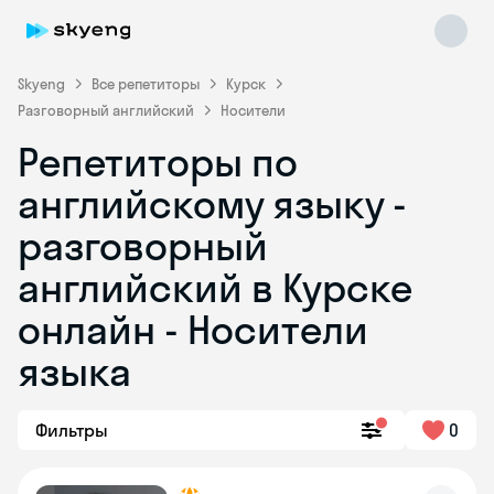
Skyeng
Все репетиторы
Курск
Разговорный английский
Носители
Репетиторы по
английскому языку -
разговорный
английский в Курске
Skyeng Chat
online
онлайн - Носители
языка
Фильтры
0