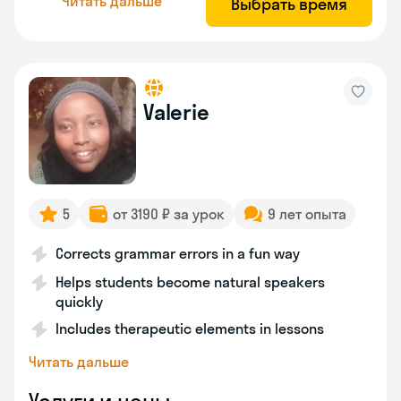
Читать дальше
Выбрать время
Valerie
5
от 3190 ₽ за урок
9 лет опыта
Corrects grammar errors in a fun way
Helps students become natural speakers
quickly
Includes therapeutic elements in lessons
Читать дальше