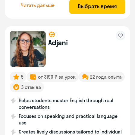
Читать дальше
Выбрать время
Adjani
5
от 3190 ₽ за урок
22 года опыта
3 отзыва
Helps students master English through real
conversations
Focuses on speaking and practical language
use
Creates lively discussions tailored to individual