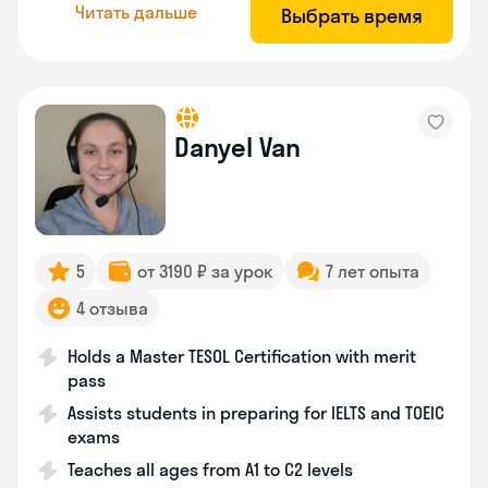
Читать дальше
Выбрать время
Danyel Van
5
от 3190 ₽ за урок
7 лет опыта
4 отзыва
Holds a Master TESOL Certification with merit
pass
Assists students in preparing for IELTS and TOEIC
exams
Teaches all ages from A1 to C2 levels