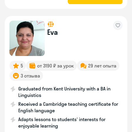
Eva
5
от 3190 ₽ за урок
29 лет опыта
3 отзыва
Graduated from Kent University with a BA in
Linguistics
Received a Cambridge teaching certificate for
English language
Adapts lessons to students' interests for
enjoyable learning