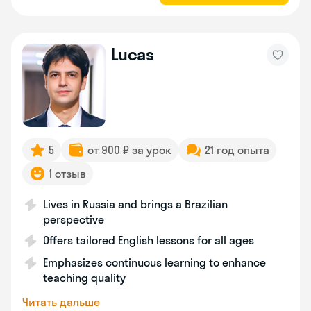
Lucas
5
от 900 ₽ за урок
21 год опыта
1 отзыв
Lives in Russia and brings a Brazilian
perspective
Offers tailored English lessons for all ages
Emphasizes continuous learning to enhance
teaching quality
Читать дальше