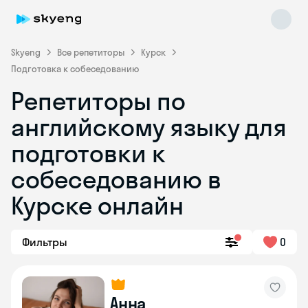
Skyeng
Все репетиторы
Курск
Подготовка к собеседованию
Репетиторы по
английскому языку для
подготовки к
собеседованию в
Skyeng Chat
online
Курске онлайн
Фильтры
0
Анна