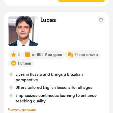
Lucas
5
от 900 ₽ за урок
21 год опыта
1 отзыв
Lives in Russia and brings a Brazilian
perspective
Offers tailored English lessons for all ages
Emphasizes continuous learning to enhance
teaching quality
Читать дальше