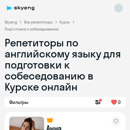
Skyeng
Все репетиторы
Курск
Подготовка к собеседованию
Репетиторы по
английскому языку для
подготовки к
собеседованию в
Skyeng Chat
online
Курске онлайн
Фильтры
0
Анна