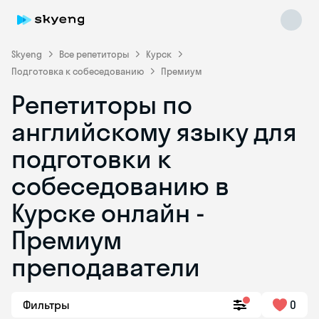
Skyeng
Все репетиторы
Курск
Подготовка к собеседованию
Премиум
Репетиторы по
английскому языку для
подготовки к
собеседованию в
Skyeng Chat
online
Курске онлайн -
Премиум
преподаватели
Фильтры
0