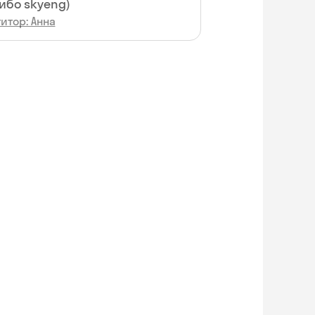
ибо skyeng)
итор: Анна