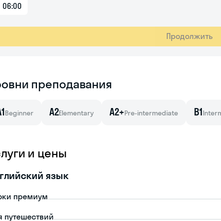
06:00
Продолжить
ровни преподавания
A1
A2
A2+
B1
Beginner
Elementary
Pre-intermediate
Inter
слуги и цены
глийский язык
оки премиум
я путешествий