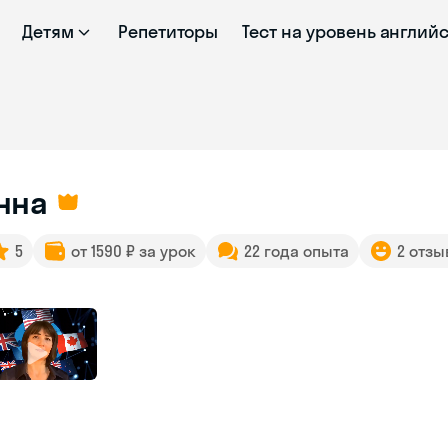
Детям
Репетиторы
Тест на уровень англий
нна
5
от 1590 ₽ за урок
22 года опыта
2 отзы