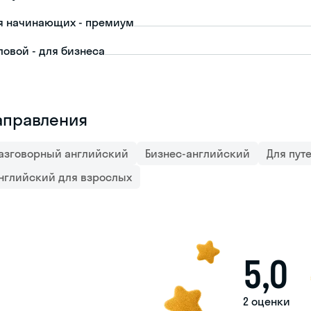
я начинающих - премиум
ловой - для бизнеса
аправления
азговорный английский
Бизнес-английский
Для пут
нглийский для взрослых
5,0
2 оценки