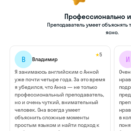
Профессионально и
Преподаватель умеет объяснять т
ясно.
5
★
В
И
Владимир
Я занимаюсь английским с Анной
Очен
уже почти четыре года. За это время
нрав
я убедился, что Анна — не только
подр
профессиональный преподаватель,
пред
но и очень чуткий, внимательный
преп
человек. Она всегда умеет
нрав
объяснить сложные моменты
в ко
простым языком и найти подход к
поня