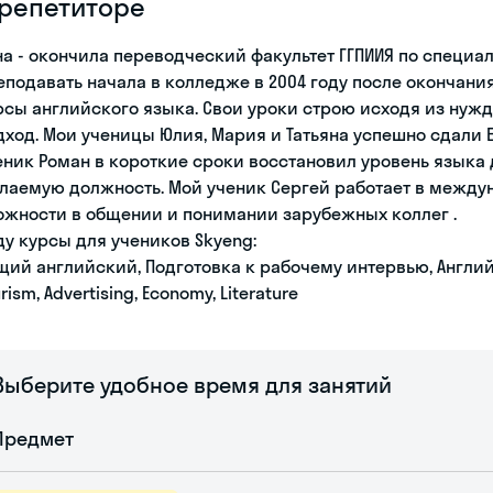
 репетиторе
на - окончила переводческий факультет ГГПИИЯ по специа
еподавать начала в колледже в 2004 году после окончани
рсы английского языка. Свои уроки строю исходя из нуж
дход. Мои ученицы Юлия, Мария и Татьяна успешно сдали 
еник Роман в короткие сроки восстановил уровень языка
лаемую должность. Мой ученик Сергей работает в между
ожности в общении и понимании зарубежных коллег .
ду курсы для учеников Skyeng:
щий английский, Подготовка к рабочему интервью, Английс
rism, Advertising, Economy, Literature
Выберите удобное время для занятий
Предмет