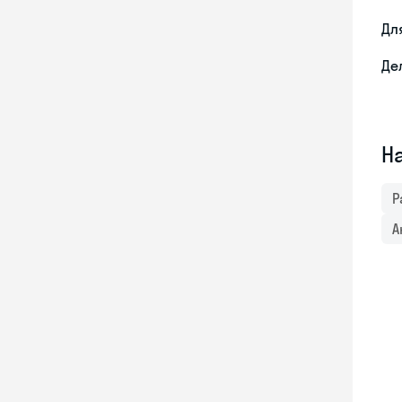
Дл
Де
Н
Р
А