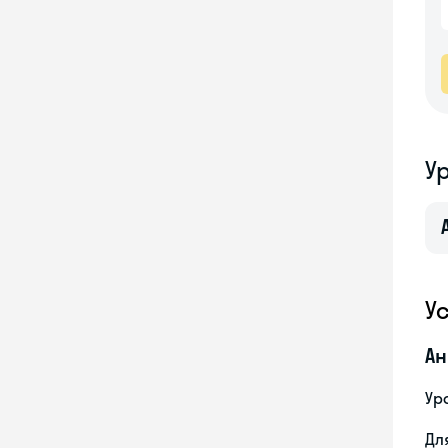
У
У
Ан
Ур
Дл