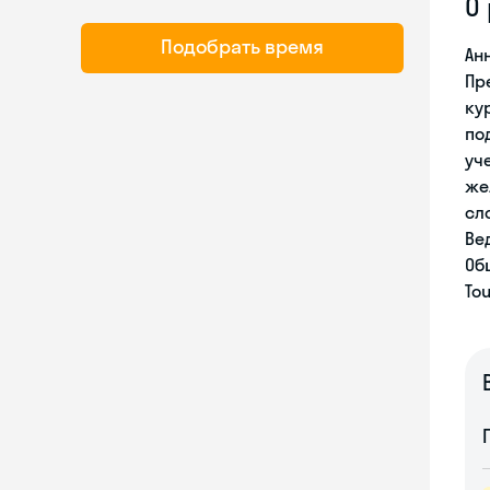
О
Подобрать время
Ан
Пр
ку
по
уч
же
сл
Ве
Об
Tou