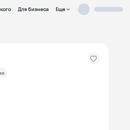
ского
Для бизнеса
Еще
ва