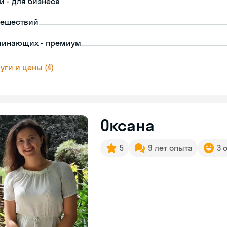
й - для бизнеса
тешествий
чинающих - премиум
уги и цены (4)
Оксана
5
9 лет опыта
3 