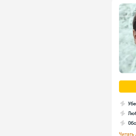
Убе
Люб
Об
Читать