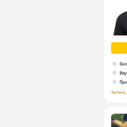
Око
Изу
Пр
Читать