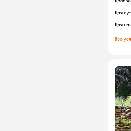
Делово
Для пу
Для на
Все усл