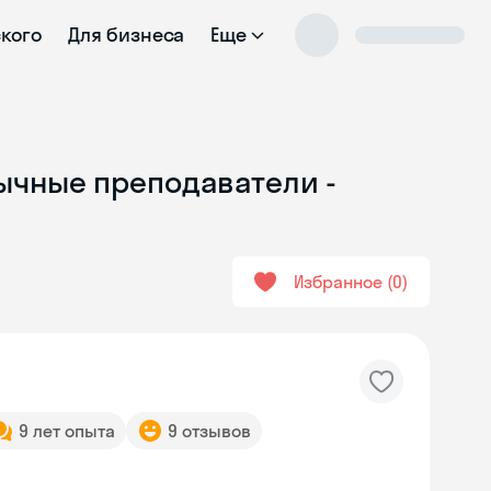
ского
Для бизнеса
Еще
зычные преподаватели -
Избранное
0
9 лет опыта
9 отзывов