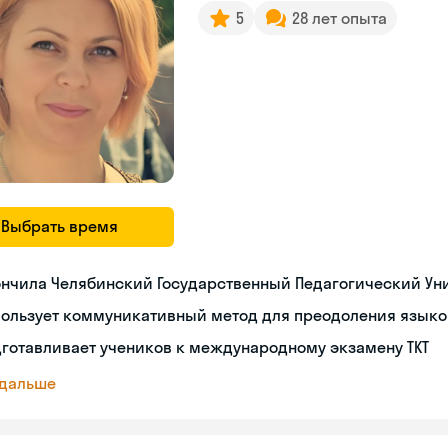
5
28 лет опыта
Выбрать время
нчила Челябинский Государственный Педагогический Уни
пользует коммуникативный метод для преодоления языко
готавливает учеников к международному экзамену TKT
 дальше