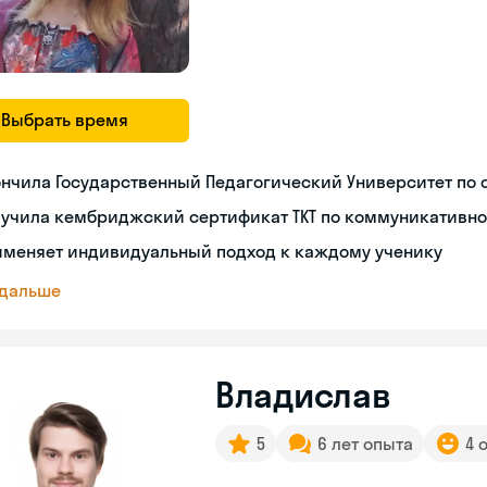
Выбрать время
нчила Государственный Педагогический Университет по 
лучила кембриджский сертификат TKT по коммуникативн
именяет индивидуальный подход к каждому ученику
 дальше
Владислав
5
6 лет опыта
4 