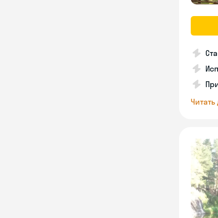
Ста
Исп
Пр
Читать