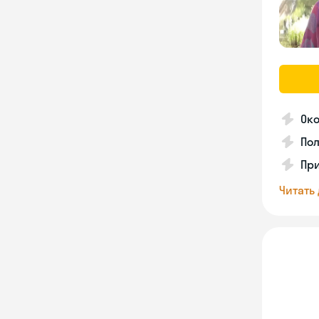
Око
По
Пр
Читать