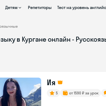
Детям
Репетиторы
Тест на уровень англий
коязычные
зыку в Кургане онлайн - Русскоя
Ия
5
от 1590 ₽ за урок