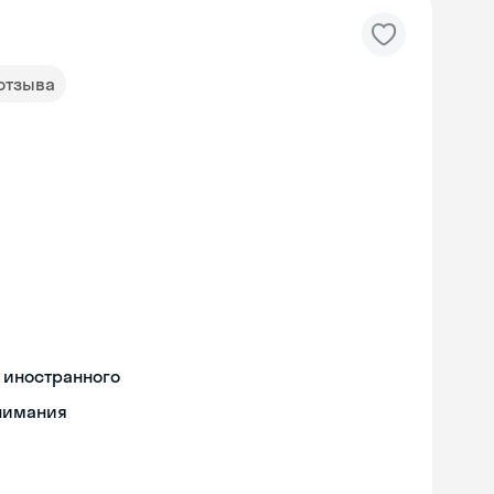
 отзыва
 иностранного
онимания
Skyeng Chat
online