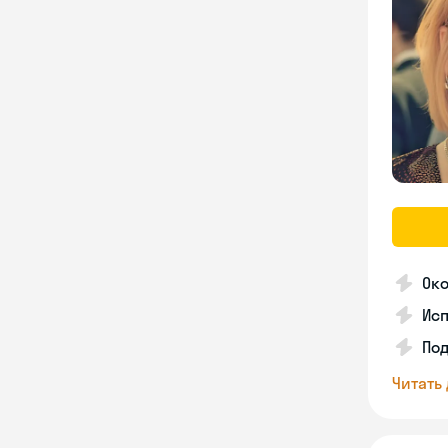
Око
Ис
Под
Читать