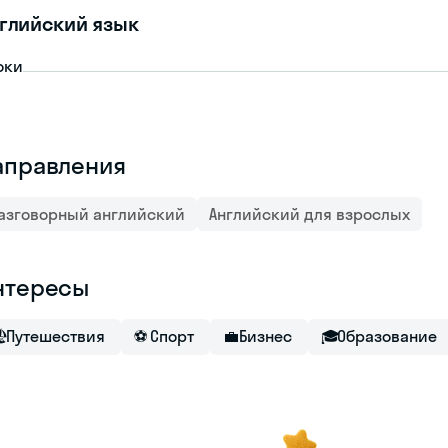
глийский язык
оки
аправления
азговорный английский
Английский для взрослых
нтересы

Путешествия
⚽
Спорт
💼
Бизнес
🎓
Образование