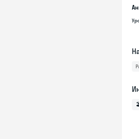
Ан
Ур
Н
Р
И
