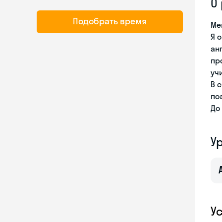
О
Подобрать время
Ме
Я 
ан
пр
уч
В 
по
До
У
У