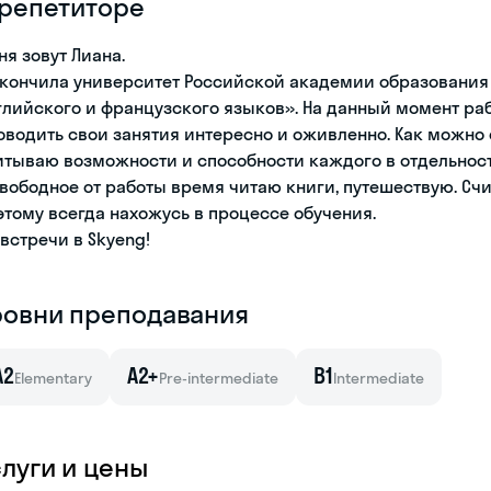
 репетиторе
ня зовут Лиана.
окончила университет Российской академии образования
глийского и французского языков». На данный момент ра
оводить свои занятия интересно и оживленно. Как можно
итываю возможности и способности каждого в отдельнос
свободное от работы время читаю книги, путешествую. Счи
этому всегда нахожусь в процессе обучения.
 встречи в Skyeng!
ровни преподавания
A2
A2+
B1
Elementary
Pre-intermediate
Intermediate
слуги и цены