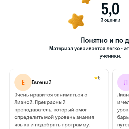
5,0
3 оценки
Понятно и по 
Материал усваивается легко - э
ученики.
5
★
Е
Л
Евгений
Очень нравится заниматься с
Лиан
Лианой. Прекрасный
и че
преподаватель, который смог
урок
определить мой уровень знания
барь
языка и подобрать программу.
путе