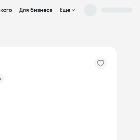
ского
Для бизнеса
Еще
а