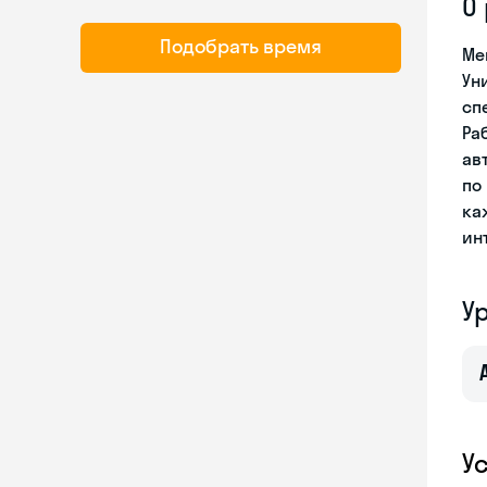
О
Подобрать время
Ме
Ун
сп
Ра
ав
по
ка
ин
У
У