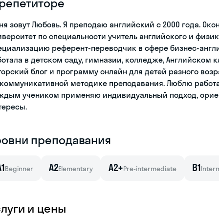
 репетиторе
ня зовут Любовь. Я преподаю английский с 2000 года. Ок
иверситет по специальности учитель английского и физи
ециализацию референт-переводчик в сфере бизнес-англи
ботала в детском саду, гимназии, колледже, Английском к
торский блог и программу онлайн для детей разного воз
 коммуникативной методике преподавания. Люблю работать
ждым учеником применяю индивидуальный подход, ориен
тересы.
ровни преподавания
A1
A2
A2+
B1
Beginner
Elementary
Pre-intermediate
Inter
слуги и цены