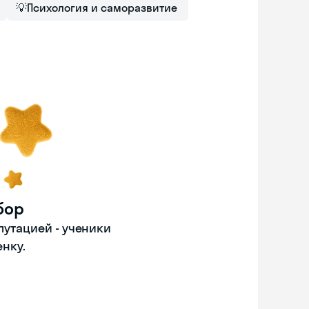
💡
Психология и саморазвитие
бор
путацией - ученики
енку.