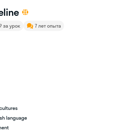
line
 ₽ за урок
7 лет опыта
cultures
ish language
ment