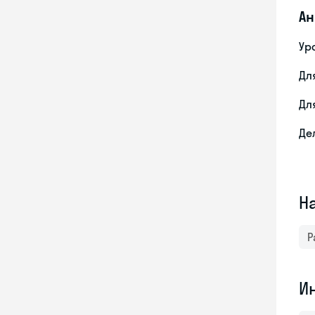
Ан
Ур
Дл
Дл
Де
Н
Р
И