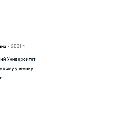
•
2001 г.
яна
кий Университет
аждому ученику
ов