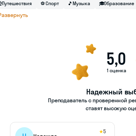

Путешествия
⚽
Спорт
🎵
Музыка
🎓
Образование
Развернуть
5,0
1 оценка
Надежный вы
Преподаватель с проверенной ре
ставят высокую оц
5
★