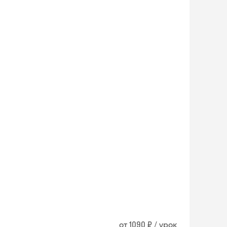
Skyeng Chat
online
от 1090 ₽ / урок