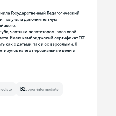
ончила Государственный Педагогический
ки, получила дополнительную
йского.
лубе, частным репетитором, вела свой
раста. Имею кембриджский сертификат TKT
 как с детьми, так и со взрослыми. С
тируясь на его персональные цели и
B2
mediate
Upper-intermediate