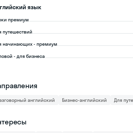
глийский язык
оки премиум
я путешествий
я начинающих - премиум
ловой - для бизнеса
аправления
азговорный английский
Бизнес-английский
Для пут
нтересы