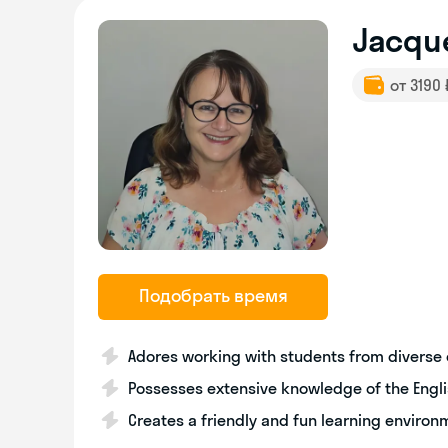
Jacque
от 3190
Подобрать время
Adores working with students from diverse 
Possesses extensive knowledge of the Engl
Creates a friendly and fun learning environ