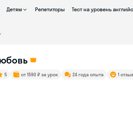
Детям
Репетиторы
Тест на уровень англий
ь
юбовь
5
от 1590 ₽ за урок
24 года опыта
1 отзы