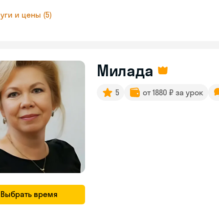
уги и цены (5)
Милада
5
от 1880 ₽ за урок
Выбрать время