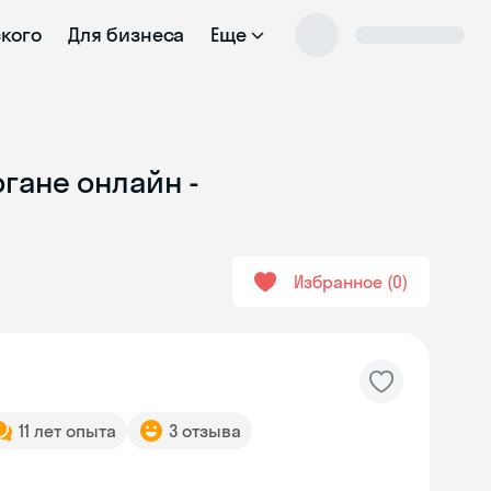
ского
Для бизнеса
Еще
гане онлайн -
Избранное
0
11 лет опыта
3 отзыва