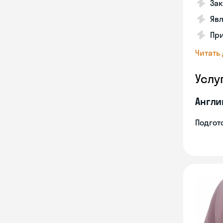
Зак
Явл
При
Читать
Услу
Англи
Подгото