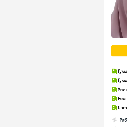
Гум
Гум
Уни
Рес
Cam
Раб