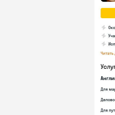
Ок
Уча
Ис
Читать
Услу
Англи
Для ма
Делово
Для пу