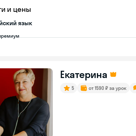
ги и цены
йский язык
премиум
Екатерина
5
от 1590 ₽ за урок