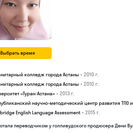
Выбрать время
•
2010 г.
анитарный колледж города Астаны
•
2010 г.
анитарный колледж города Астаны
•
2013 г.
верситет «Туран-Астана»
публиканский научно-методический центр развития ТПО 
•
2015 г.
bridge English Language Assessment
отала переводчиком у голливудского продюсера Дени В