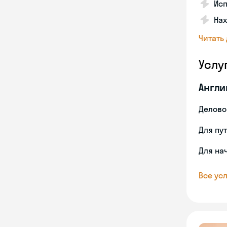
Исп
Нах
Читать
Услу
Англи
Делово
Для пу
Для на
Все усл