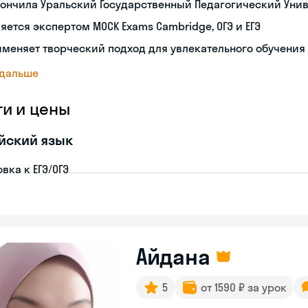
ончила Уральский Государственный Педагогический Уни
яется экспертом MOCK Exams Cambridge, ОГЭ и ЕГЭ
меняет творческий подход для увлекательного обучения
 дальше
ги и цены
йский язык
вка к ЕГЭ/ОГЭ
Айдана
5
от 1590 ₽ за урок