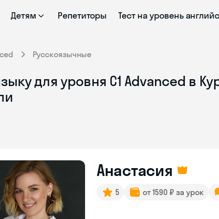
Детям
Репетиторы
Тест на уровень англий
ced
Русскоязычные
ыку для уровня C1 Advanced в Кур
ли
Анастасия
5
от 1590 ₽ за урок