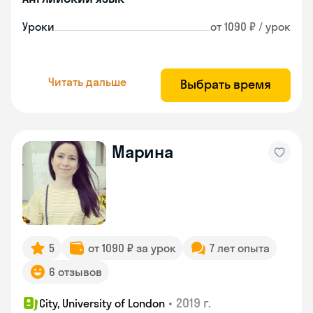
Уроки
от 1090 ₽ / урок
Читать дальше
Выбрать время
Марина
5
от 1090 ₽ за урок
7 лет опыта
6 отзывов
•
2019 г.
City, University of London