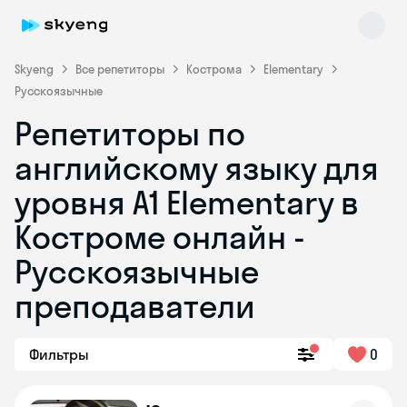
Skyeng
Все репетиторы
Кострома
Elementary
Русскоязычные
Репетиторы по
английскому языку для
уровня A1 Elementary в
Костроме онлайн -
Skyeng Chat
online
Русскоязычные
преподаватели
Фильтры
0