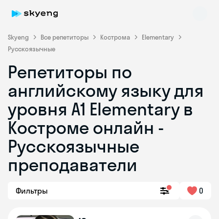
Skyeng
Все репетиторы
Кострома
Elementary
Русскоязычные
Репетиторы по
английскому языку для
уровня A1 Elementary в
Костроме онлайн -
Skyeng Chat
online
Русскоязычные
преподаватели
Фильтры
0