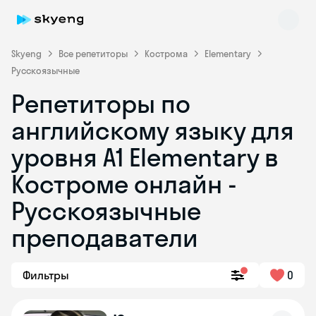
Skyeng
Все репетиторы
Кострома
Elementary
Русскоязычные
Репетиторы по
английскому языку для
уровня A1 Elementary в
Костроме онлайн -
Skyeng Chat
online
Русскоязычные
преподаватели
Фильтры
0