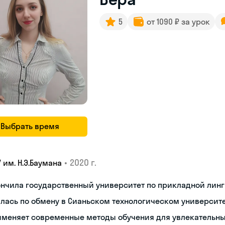
5
от 1090 ₽ за урок
Выбрать время
•
2020 г.
 им. Н.Э.Баумана
нчила государственный университет по прикладной лин
лась по обмену в Сианьском технологическом университе
именяет современные методы обучения для увлекательны