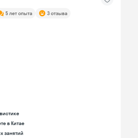
5 лет опыта
3 отзыва
гвистике
те в Китае
х занятий