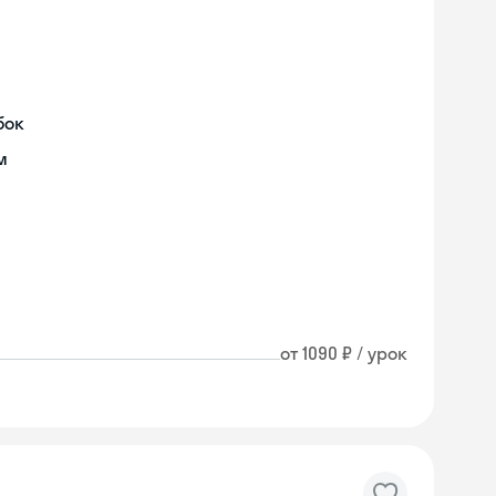
бок
м
от 1090 ₽ / урок