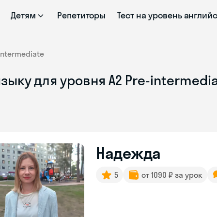
Детям
Репетиторы
Тест на уровень англий
intermediate
зыку для уровня A2 Pre-intermedi
Надежда
5
от 1090 ₽ за урок