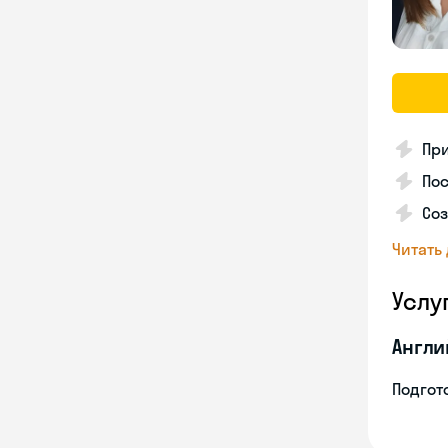
Пр
Пос
Со
Читать
Услу
Англи
Подгото