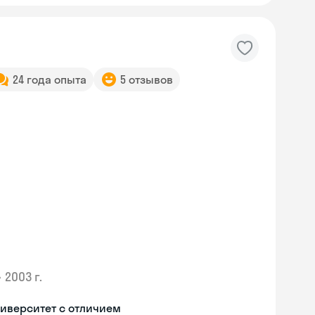
24 года опыта
5 отзывов
•
2003 г.
Skyeng Chat
иверситет с отличием
online