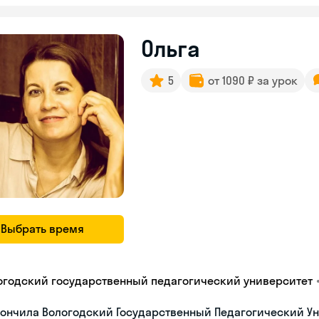
Ольга
5
от 1090 ₽ за урок
Выбрать время
огодский государственный педагогический университет
ончила Вологодский Государственный Педагогический Ун