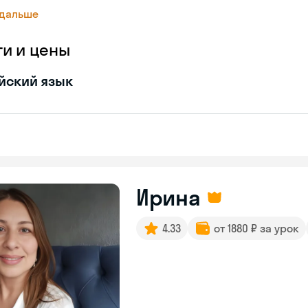
 дальше
ги и цены
йский язык
Ирина
4.33
от 1880 ₽ за урок