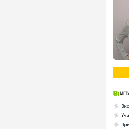
МГТУ
Око
Учи
Пр