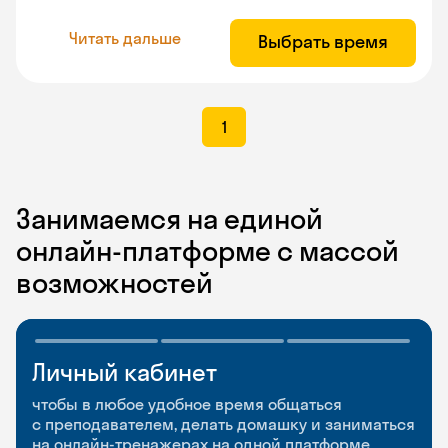
Читать дальше
Выбрать время
1
Занимаемся на единой
онлайн-платформе с массой
возможностей
Личный кабинет
Мобильное
Разговорные клубы
приложение
и Talks
чтобы в любое удобное время общаться
с преподавателем, делать домашку и заниматься
чтобы заниматься и изучать новые слова где
Групповые занятия для разговорной практики
на онлайн-тренажерах на одной платформе