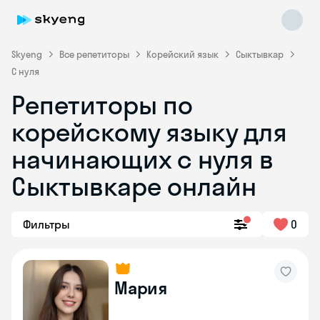
Skyeng
Все репетиторы
Корейский язык
Сыктывкар
С нуля
Репетиторы по
корейскому языку для
Skyeng Chat
начинающих с нуля в
online
Сыктывкаре онлайн
Фильтры
0
Мария