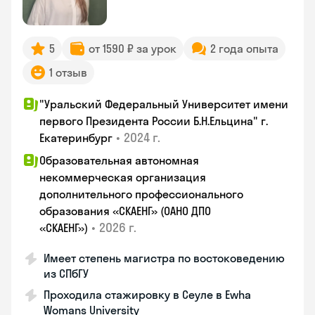
5
от 1590 ₽ за урок
2 года опыта
1 отзыв
"Уральский Федеральный Университет имени
первого Президента России Б.Н.Ельцина" г.
•
2024 г.
Екатеринбург
Образовательная автономная
некоммерческая организация
дополнительного профессионального
образования «СКАЕНГ» (ОАНО ДПО
•
2026 г.
«СКАЕНГ»)
Имеет степень магистра по востоковедению
из СПбГУ
Проходила стажировку в Сеуле в Ewha
Womans University