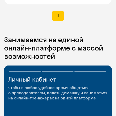
1
Занимаемся на единой
онлайн-платформе с массой
возможностей
Личный кабинет
Мобильное
Разговорные клубы
приложение
и Talks
чтобы в любое удобное время общаться
с преподавателем, делать домашку и заниматься
чтобы заниматься и изучать новые слова где
Групповые занятия для разговорной практики
на онлайн-тренажерах на одной платформе
и когда удобно
и индивидуальные встречи с преподавателями
со всего мира, чтобы общаться на английском
свободно