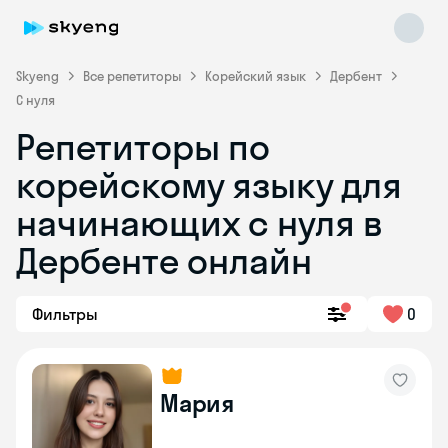
Skyeng
Все репетиторы
Корейский язык
Дербент
С нуля
Репетиторы по
корейскому языку для
Skyeng Chat
начинающих с нуля в
online
Дербенте онлайн
Фильтры
0
Мария