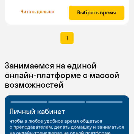
Читать дальше
Выбрать время
1
Занимаемся на единой
онлайн-платформе с массой
возможностей
Личный кабинет
Мобильное
Разговорные клубы
приложение
и Talks
чтобы в любое удобное время общаться
с преподавателем, делать домашку и заниматься
чтобы заниматься и изучать новые слова где
Групповые занятия для разговорной практики
на онлайн-тренажерах на одной платформе