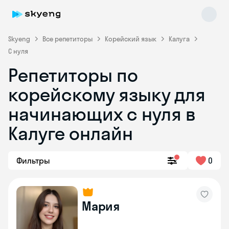
Skyeng
Все репетиторы
Корейский язык
Калуга
С нуля
Репетиторы по
корейскому языку для
Skyeng Chat
начинающих с нуля в
online
Калуге онлайн
Фильтры
0
Мария