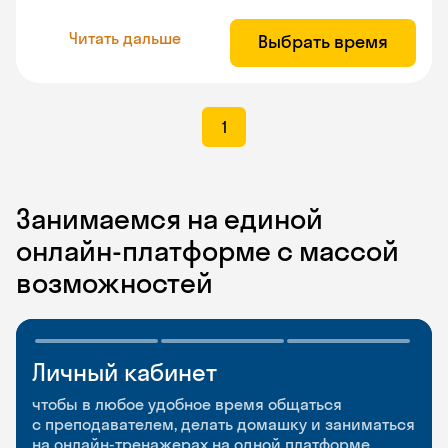
Читать дальше
Выбрать время
1
Занимаемся на единой
онлайн-платформе с массой
возможностей
Личный кабинет
Мобильное
Разговорные клубы
приложение
и Talks
чтобы в любое удобное время общаться
с преподавателем, делать домашку и заниматься
чтобы заниматься и изучать новые слова где
Групповые занятия для разговорной практики
на онлайн-тренажерах на одной платформе