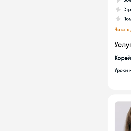
Обл
Стр
Пом
Читать
Услу
Корей
Уроки 