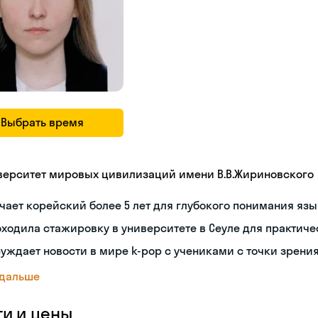
Выбрать время
верситет мировых цивилизаций имени В.В.Жириновского
чает корейский более 5 лет для глубокого понимания яз
ходила стажировку в университете в Сеуле для практиче
уждает новости в мире k-pop с учениками с точки зрени
 дальше
ги и цены