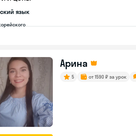
ский язык
корейского
Арина
5
от 1590 ₽ за урок