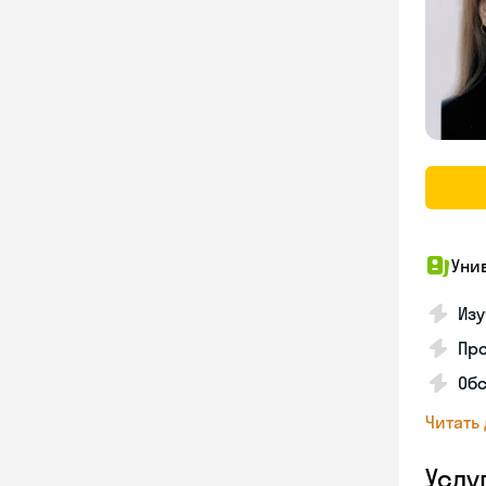
Уни
Изу
Про
Обс
Читать
Услу