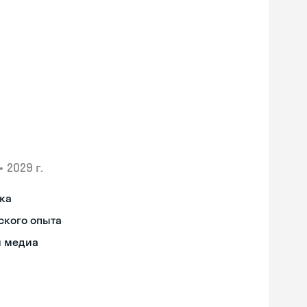
•
2029 г.
ыка
ского опыта
я медиа