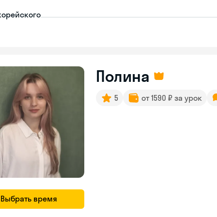
корейского
Полина
5
от 1590 ₽ за урок
Выбрать время