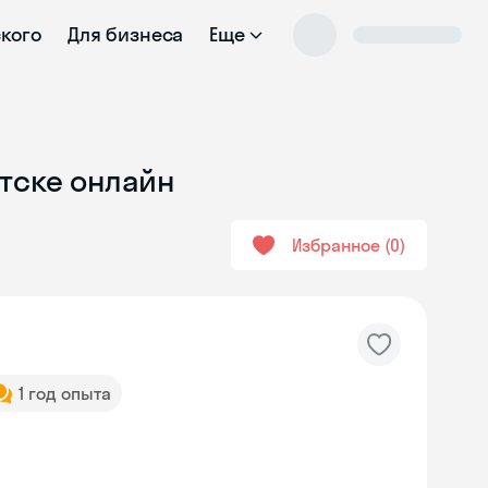
ского
Для бизнеса
Еще
атске онлайн
Избранное
0
1 год опыта