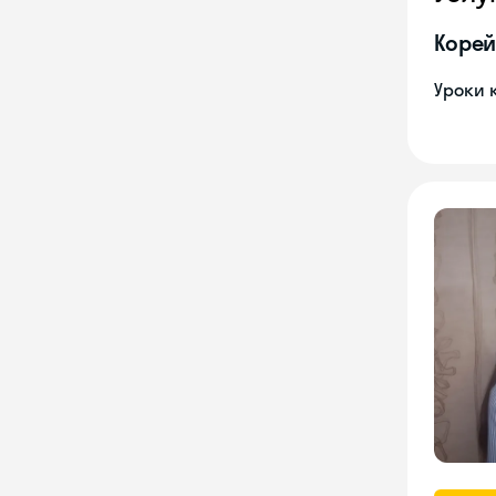
Корей
Уроки 