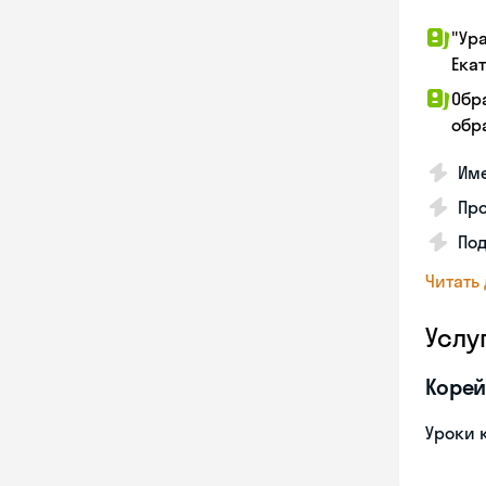
"Ур
Ека
Обр
обра
Име
Про
Под
Читать
Услу
Корей
Уроки 