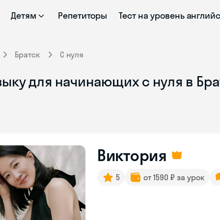
Детям
Репетиторы
Тест на уровень англий
Братск
С нуля
ыку для начинающих с нуля в Бр
Виктория
5
от 1590 ₽ за урок