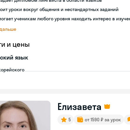
адает дипломом лингвиста в области языков
оит уроки вокруг общения и нестандартных заданий
огает ученикам любого уровня находить интерес в изуче
 дальше
ги и цены
ский язык
корейского
Елизавета
5
от 1590 ₽ за урок