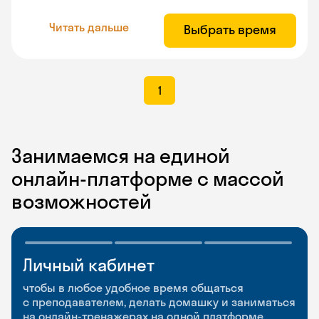
Читать дальше
Выбрать время
1
Занимаемся на единой
онлайн-платформе с массой
возможностей
Личный кабинет
Мобильное
Разговорные клубы
приложение
и Talks
чтобы в любое удобное время общаться
с преподавателем, делать домашку и заниматься
чтобы заниматься и изучать новые слова где
Групповые занятия для разговорной практики
на онлайн-тренажерах на одной платформе