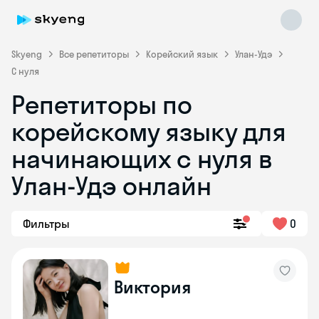
Skyeng
Все репетиторы
Корейский язык
Улан-Удэ
С нуля
Репетиторы по
корейскому языку для
Skyeng Chat
начинающих с нуля в
online
Улан-Удэ онлайн
Фильтры
0
Виктория