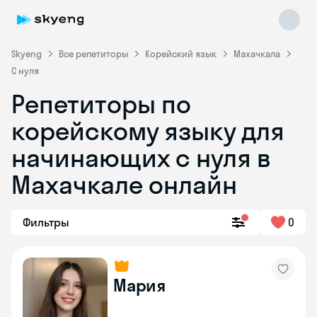
Skyeng
Все репетиторы
Корейский язык
Махачкала
С нуля
Репетиторы по
корейскому языку для
Skyeng Chat
начинающих с нуля в
online
Махачкале онлайн
Фильтры
0
Мария