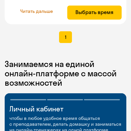
Читать дальше
Выбрать время
1
Занимаемся на единой
онлайн-платформе с массой
возможностей
Личный кабинет
Мобильное
Разговорные клубы
приложение
и Talks
чтобы в любое удобное время общаться
с преподавателем, делать домашку и заниматься
чтобы заниматься и изучать новые слова где
Групповые занятия для разговорной практики
на онлайн-тренажерах на одной платформе