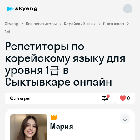
Skyeng
Все репетиторы
Корейский язык
Сыктывкар
1급
Репетиторы по
корейскому языку для
уровня 1급 в
Skyeng Chat
online
Сыктывкаре онлайн
Фильтры
0
Мария