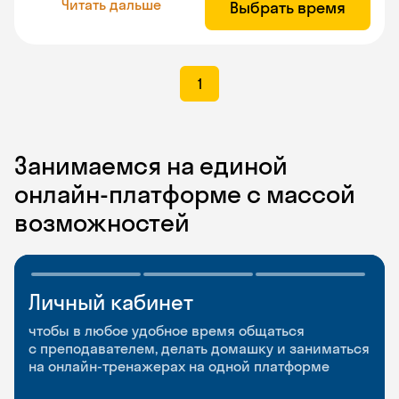
Читать дальше
Выбрать время
1
Занимаемся на единой
онлайн-платформе с массой
возможностей
Личный кабинет
Мобильное
Разговорные клубы
приложение
и Talks
чтобы в любое удобное время общаться
с преподавателем, делать домашку и заниматься
чтобы заниматься и изучать новые слова где
Групповые занятия для разговорной практики
на онлайн-тренажерах на одной платформе
и когда удобно
и индивидуальные встречи с преподавателями
со всего мира, чтобы общаться на английском