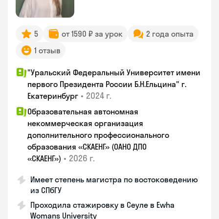
5
от 1590 ₽ за урок
2 года опыта
1 отзыв
"Уральский Федеральный Университет имени
первого Президента России Б.Н.Ельцина" г.
•
2024 г.
Екатеринбург
Образовательная автономная
некоммерческая организация
дополнительного профессионального
образования «СКАЕНГ» (ОАНО ДПО
•
2026 г.
«СКАЕНГ»)
Имеет степень магистра по востоковедению
из СПбГУ
Проходила стажировку в Сеуле в Ewha
Womans University