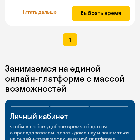
Читать дальше
Выбрать время
1
Занимаемся на единой
онлайн-платформе с массой
возможностей
Личный кабинет
Мобильное
Разговорные клубы
приложение
и Talks
чтобы в любое удобное время общаться
с преподавателем, делать домашку и заниматься
чтобы заниматься и изучать новые слова где
Групповые занятия для разговорной практики
на онлайн-тренажерах на одной платформе