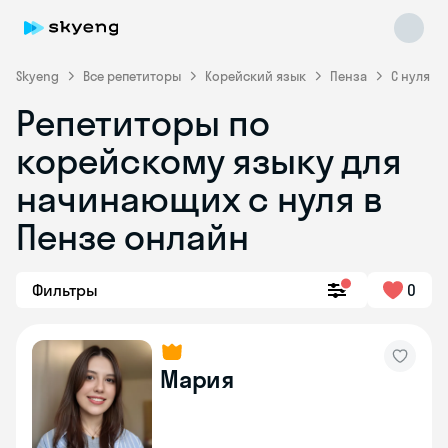
Skyeng
Все репетиторы
Корейский язык
Пенза
С нуля
Репетиторы по
корейскому языку для
начинающих с нуля в
Skyeng Chat
Пензе онлайн
online
Фильтры
0
Мария