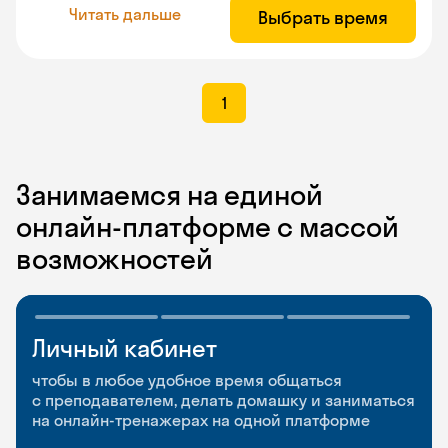
Читать дальше
Выбрать время
1
Занимаемся на единой
онлайн-платформе с массой
возможностей
Личный кабинет
Мобильное
Разговорные клубы
приложение
и Talks
чтобы в любое удобное время общаться
с преподавателем, делать домашку и заниматься
чтобы заниматься и изучать новые слова где
Групповые занятия для разговорной практики
на онлайн-тренажерах на одной платформе
и когда удобно
и индивидуальные встречи с преподавателями