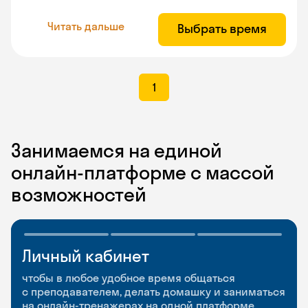
Читать дальше
Выбрать время
1
Занимаемся на единой
онлайн-платформе с массой
возможностей
Личный кабинет
Мобильное
Разговорные клубы
приложение
и Talks
чтобы в любое удобное время общаться
с преподавателем, делать домашку и заниматься
чтобы заниматься и изучать новые слова где
Групповые занятия для разговорной практики
на онлайн-тренажерах на одной платформе